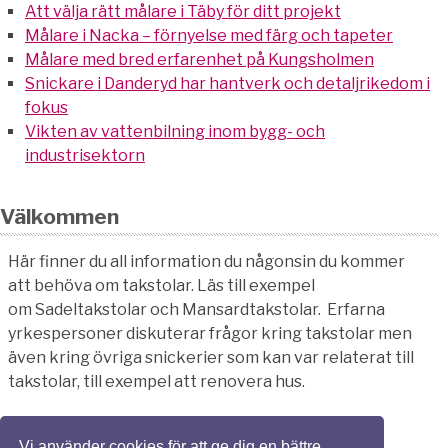
Att välja rätt målare i Täby för ditt projekt
Målare i Nacka – förnyelse med färg och tapeter
Målare med bred erfarenhet på Kungsholmen
Snickare i Danderyd har hantverk och detaljrikedom i
fokus
Vikten av vattenbilning inom bygg- och
industrisektorn
Välkommen
Här finner du all information du någonsin du kommer
att behöva om takstolar. Läs till exempel
om Sadeltakstolar och Mansardtakstolar. Erfarna
yrkespersoner diskuterar frågor kring takstolar men
även kring övriga snickerier som kan var relaterat till
takstolar, till exempel att renovera hus.
Vi använder cookies för att ge dig en bättre