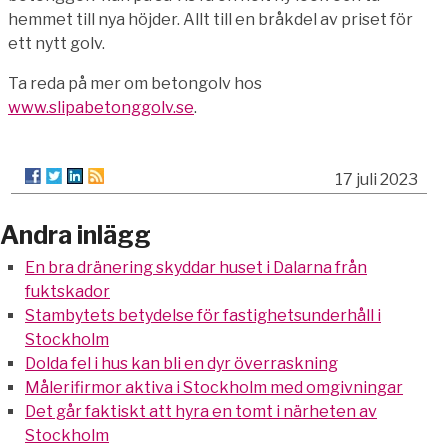
hemmet till nya höjder. Allt till en bråkdel av priset för
ett nytt golv.
Ta reda på mer om betongolv hos
www.slipabetonggolv.se
.
17 juli 2023
Andra inlägg
En bra dränering skyddar huset i Dalarna från
fuktskador
Stambytets betydelse för fastighetsunderhåll i
Stockholm
Dolda fel i hus kan bli en dyr överraskning
Målerifirmor aktiva i Stockholm med omgivningar
Det går faktiskt att hyra en tomt i närheten av
Stockholm