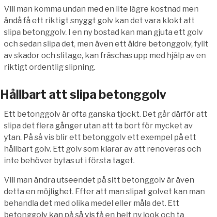
Vill man komma undan med en lite lägre kostnad men
ändå få ett riktigt snyggt golv kan det vara klokt att
slipa betonggolv. I en ny bostad kan man gjuta ett golv
och sedan slipa det, men även ett äldre betonggolv, fyllt
av skador och slitage, kan fräschas upp med hjälp av en
riktigt ordentlig slipning.
Hållbart att slipa betonggolv
Ett betonggolv är ofta ganska tjockt. Det går därför att
slipa det flera gånger utan att ta bort för mycket av
ytan. På så vis blir ett betonggolv ett exempel på ett
hållbart golv. Ett golv som klarar av att renoveras och
inte behöver bytas ut i första taget.
Vill man ändra utseendet på sitt betonggolv är även
detta en möjlighet. Efter att man slipat golvet kan man
behandla det med olika medel eller måla det. Ett
betonggolv kan på så vis få en helt ny look och ta