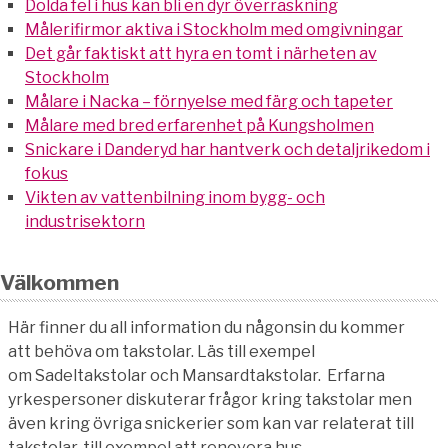
Dolda fel i hus kan bli en dyr överraskning
Målerifirmor aktiva i Stockholm med omgivningar
Det går faktiskt att hyra en tomt i närheten av
Stockholm
Målare i Nacka – förnyelse med färg och tapeter
Målare med bred erfarenhet på Kungsholmen
Snickare i Danderyd har hantverk och detaljrikedom i
fokus
Vikten av vattenbilning inom bygg- och
industrisektorn
Välkommen
Här finner du all information du någonsin du kommer
att behöva om takstolar. Läs till exempel
om Sadeltakstolar och Mansardtakstolar. Erfarna
yrkespersoner diskuterar frågor kring takstolar men
även kring övriga snickerier som kan var relaterat till
takstolar, till exempel att renovera hus.