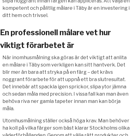
slipa noggrant innan färgen kan appliceras. Att välja en
kompetent och pålitlig målare i Täby är en investering i
ditt hem och trivsel.
En professionell målare vet hur
viktigt förarbetet är
När inomhusmålning ska göras är det viktigt att anlita
en målare i Täby som verkligen kan sitt hantverk. Det
blir mer än bara att stryka på en färg – det krävs
noggrant förarbete för att uppnå ett bra slutresultat.
Det innebär att spackla igen sprickor, slipa ytor jämna
och sedan måla med precision. I vissa fall kan man även
behöva riva ner gamla tapeter innan man kan börja
måla.
Utomhusmålning ställer också höga krav. Man behöver
ha koll på vilka färger som bäst klarar Stockholms olika
väderförhållanden. Genom att välja rätt produkter och