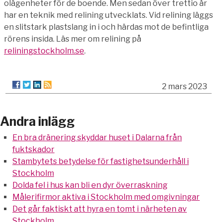
olägenheter för de boende. Men sedan över trettio år
har en teknik med relining utvecklats. Vid relining läggs
en slitstark plastslang in i och härdas mot de befintliga
rörens insida. Läs mer om relining på
reliningstockholm.se
.
2 mars 2023
Andra inlägg
En bra dränering skyddar huset i Dalarna från
fuktskador
Stambytets betydelse för fastighetsunderhåll i
Stockholm
Dolda fel i hus kan bli en dyr överraskning
Målerifirmor aktiva i Stockholm med omgivningar
Det går faktiskt att hyra en tomt i närheten av
Stockholm