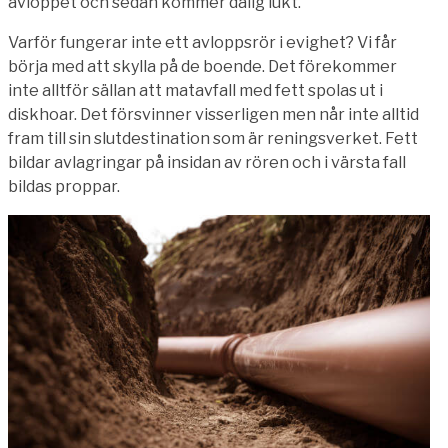
avloppet och sedan kommer dålig lukt.
Varför fungerar inte ett avloppsrör i evighet? Vi får
börja med att skylla på de boende. Det förekommer
inte alltför sällan att matavfall med fett spolas ut i
diskhoar. Det försvinner visserligen men når inte alltid
fram till sin slutdestination som är reningsverket. Fett
bildar avlagringar på insidan av rören och i värsta fall
bildas proppar.