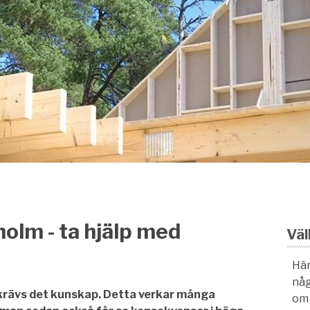
olm - ta hjälp med
Vä
Här
någ
krävs det kunskap. Detta verkar många
om 