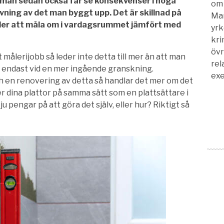
 man sedan också får se konsekvenser i höga
om 
rivning av det man byggt upp. Det är skillnad på
Man
eller att måla om i vardagsrummet jämfört med
yrk
kri
övr
ålerijobb så leder inte detta till mer än att man
rela
s endast vid en mer ingående granskning.
exe
 en renovering av detta så handlar det mer om det
r dina plattor på samma sätt som en plattsättare i
u pengar på att göra det själv, eller hur? Riktigt så