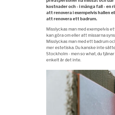
privatpersoner ha missat och där
kostnader och - i många fall - en 
att renovera i exempelvis hallen 
att renovera ett badrum.
Misslyckas man med exempelvis ett m
kan göra om eller att missarna syn
Misslyckas man med ett badrum och
mer estetiska. Du kanske inte sätte
Stockholm - men so what, du tjänar j
enkelt är det inte.