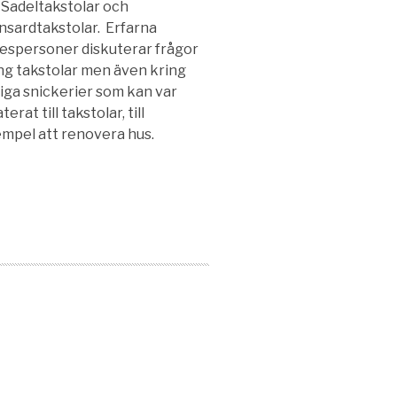
Sadeltakstolar och
sardtakstolar. Erfarna
espersoner diskuterar frågor
ng takstolar men även kring
iga snickerier som kan var
terat till takstolar, till
mpel att renovera hus.