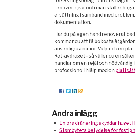
försäkringsbolag - om ens något - 
renoveringar och man ställer höga k
ersättning i samband med problem. 
dokumentation.
Har du på egen hand renoverat bad
kommer du att få bekosta åtgärder
ansenliga summor. Väljer du en pla
Rot-avdraget - så väljer du en säker
handlar om en rejäl och nödvändig in
professionell hjälp med en
plattsät
Andra inlägg
En bra dränering skyddar huset i
Stambytets betydelse för fastig