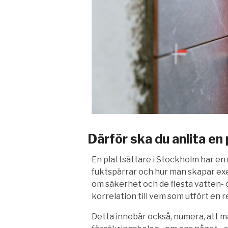
Därför ska du anlita en
En plattsättare i Stockholm har en
fuktspärrar och hur man skapar exe
om säkerhet och de flesta vatten- 
korrelation till vem som utfört en r
Detta innebär också, numera, att ma