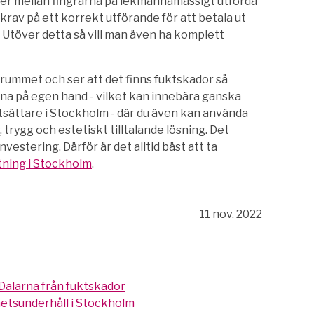
ser mellan fingrarna på lekmannamässigt utförda
rav på ett korrekt utförande för att betala ut
Utöver detta så vill man även ha komplett
rummet och ser att det finns fuktskador så
na på egen hand - vilket kan innebära ganska
ttsättare i Stockholm - där du även kan använda
, trygg och estetiskt tilltalande lösning. Det
vestering. Därför är det alltid bäst att ta
tning i Stockholm
.
11 nov. 2022
 Dalarna från fuktskador
hetsunderhåll i Stockholm