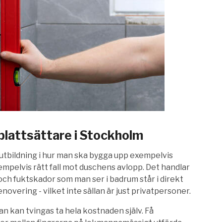
 plattsättare i Stockholm
 utbildning i hur man ska bygga upp exempelvis
mpelvis rätt fall mot duschens avlopp. Det handlar
och fuktskador som man ser i badrum står i direkt
enovering - vilket inte sällan är just privatpersoner.
n kan tvingas ta hela kostnaden själv. Få