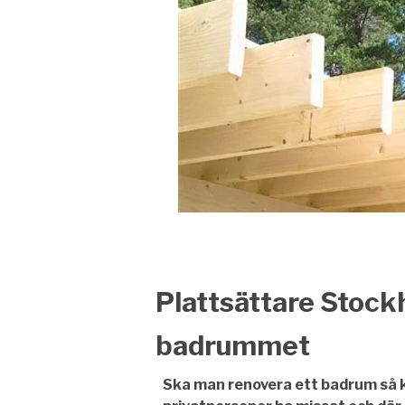
Plattsättare Stockh
badrummet
Ska man renovera ett badrum så 