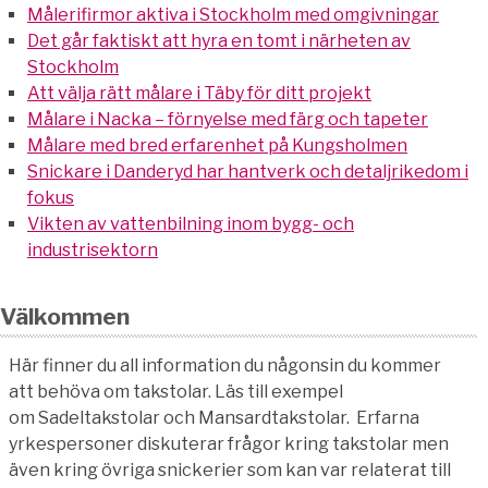
Målerifirmor aktiva i Stockholm med omgivningar
Det går faktiskt att hyra en tomt i närheten av
Stockholm
Att välja rätt målare i Täby för ditt projekt
Målare i Nacka – förnyelse med färg och tapeter
Målare med bred erfarenhet på Kungsholmen
Snickare i Danderyd har hantverk och detaljrikedom i
fokus
Vikten av vattenbilning inom bygg- och
industrisektorn
Välkommen
Här finner du all information du någonsin du kommer
att behöva om takstolar. Läs till exempel
om Sadeltakstolar och Mansardtakstolar. Erfarna
yrkespersoner diskuterar frågor kring takstolar men
även kring övriga snickerier som kan var relaterat till