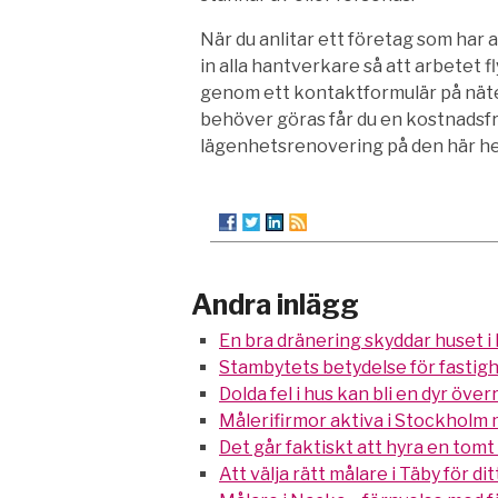
När du anlitar ett företag som har 
in alla hantverkare så att arbetet 
genom ett kontaktformulär på nätet
behöver göras får du en kostnadsfr
lägenhetsrenovering på den här h
Andra inlägg
En bra dränering skyddar huset i
Stambytets betydelse för fastig
Dolda fel i hus kan bli en dyr öve
Målerifirmor aktiva i Stockholm
Det går faktiskt att hyra en tom
Att välja rätt målare i Täby för di