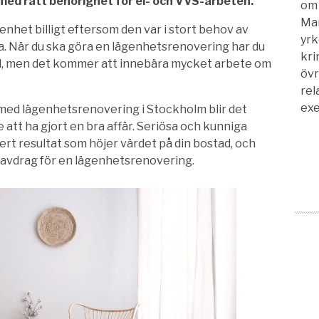
med rätt behörighet för el- och VVS-arbeten.
om 
Man
genhet billigt eftersom den var i stort behov av
yrk
ra. När du ska göra en lägenhetsrenovering har du
kri
ill, men det kommer att innebära mycket arbete om
övr
rela
exe
 med lägenhetsrenovering i Stockholm blir det
att ha gjort en bra affär. Seriösa och kunniga
ert resultat som höjer värdet på din bostad, och
otavdrag för en lägenhetsrenovering.