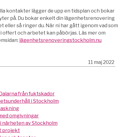
alla kontakter lägger de upp en tidsplan och bokar
flyter på. Du bokar enkelt din lägenhetsrenovering
 eller så ringer du. När ni har gått igenom vad som
i offert och arbetet kan påbörjas. Läs mer om
emsidan:
lägenhetsrenoveringstockholm.nu
11 maj 2022
 Dalarna från fuktskador
hetsunderhåll i Stockholm
rraskning
 med omgivningar
t i närheten av Stockholm
tt projekt