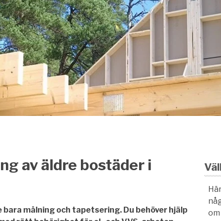
g av äldre bostäder i
Vä
Här
någ
 bara målning och tapetsering. Du behöver hjälp
om 