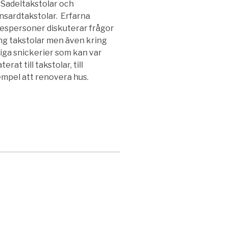
Sadeltakstolar och
sardtakstolar. Erfarna
espersoner diskuterar frågor
ng takstolar men även kring
iga snickerier som kan var
terat till takstolar, till
mpel att renovera hus.