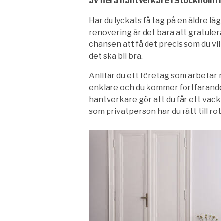
av flera hantverkare i Stockholm 
Har du lyckats få tag på en äldre lä
renovering är det bara att gratule
chansen att få det precis som du v
det ska bli bra.
Anlitar du ett företag som arbetar
enklare och du kommer fortfarande 
hantverkare gör att du får ett vack
som privatperson har du rätt till r