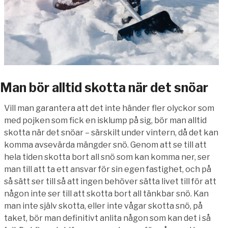
Man bör alltid skotta när det snöar
Vill man garantera att det inte händer fler olyckor som
med pojken som fick en isklump på sig, bör man alltid
skotta när det snöar – särskilt under vintern, då det kan
komma avsevärda mängder snö. Genom att se till att
hela tiden skotta bort all snö som kan komma ner, ser
man till att ta ett ansvar för sin egen fastighet, och på
så sätt ser till så att ingen behöver sätta livet till för att
någon inte ser till att skotta bort all tänkbar snö. Kan
man inte själv skotta, eller inte vågar skotta snö, på
taket, bör man definitivt anlita någon som kan det i så