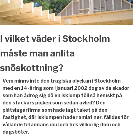
I vilket väder i Stockholm
måste man anlita
snöskottning?
Vem minns inte den tragiska olyckan i Stockholm
med en 14-åring som i januari 2002 dog av de skador
som han ådrog sig då en isklump föll så hemskt på
den stackars pojken som sedan avled? Den
plåtslagarfirma som hade lagt taket på den
fastighet, där isklumpen hade ramlat ner, fälldes för
vållande till annans död och fick villkorlig dom och
dagsböter.