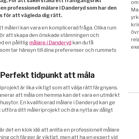
väg. För att säkerställa ett framgångsrikt
om 
a en professionell målare i Danderyd som har den
Man
 för att vägleda dig rätt.
yrk
kri
tt måleri kan vara en komplicerad fråga. Olika rum
övr
 för att skapa den önskade stämningen och
rela
 en pålitlig
målare i Danderyd
kan du få
exe
om tar hänsyn till dina preferenser och rummets
 Perfekt tidpunkt att måla
iprojekt är lika viktigt som att välja rätt färgnyans.
planerar att måla om hemma kan det vara en utmärkt
husytor. En kvalificerad målare i Danderyd kan ge
utföra ditt måleriprojekt och dra nytta av dåligt
r det en klok idé att anlita en professionell målare
ing och färger är viktigt, men att ha en expert vid