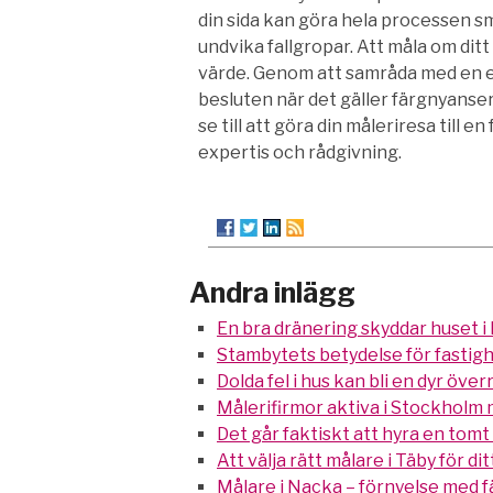
din sida kan göra hela processen sm
undvika fallgropar. Att måla om dit
värde. Genom att samråda med en e
besluten när det gäller färgnyanser
se till att göra din måleriresa till
expertis och rådgivning.
Andra inlägg
En bra dränering skyddar huset i
Stambytets betydelse för fastig
Dolda fel i hus kan bli en dyr öve
Målerifirmor aktiva i Stockholm
Det går faktiskt att hyra en tom
Att välja rätt målare i Täby för di
Målare i Nacka – förnyelse med f