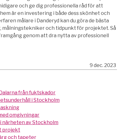
idigare och ge dig professionella råd för att
t hem är en investering i både dess skönhet och
rfaren målare i Danderyd kan du göra de bästa
, målningstekniker och tidpunkt för projektet. Så
 en framgång genom att dra nytta av professionell
9 dec. 2023
 Dalarna från fuktskador
hetsunderhåll i Stockholm
rraskning
 med omgivningar
t i närheten av Stockholm
tt projekt
ärg och tapeter