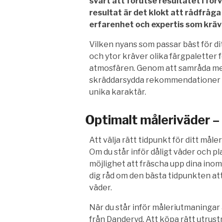
svårt att förutse resultatet i för
resultat är det klokt att rådfråg
erfarenhet och expertis som krävs
Vilken nyans som passar bäst för di
och ytor kräver olika färgpaletter
atmosfären. Genom att samråda med
skräddarsydda rekommendationer s
unika karaktär.
Optimalt måleriväder –
Att välja rätt tidpunkt för ditt måler
Om du står inför dåligt väder och 
möjlighet att fräscha upp dina inom
dig råd om den bästa tidpunkten att 
väder.
När du står inför måleriutmaningar ä
från Danderyd. Att köpa rätt utrustn