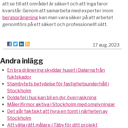
att se till att området är säkert och att inga faror
kvarstår. Genom att samarbeta med experter inom
bergsprängning
kan man vara säker på att arbetet
genomförs på ett säkert och professionellt sätt.
17 aug. 2023
Andra inlägg
En bra dränering skyddar huset i Dalarna från
fuktskador
Stambytets betydelse för fastighetsunderhåll i
Stockholm
Dolda fel i hus kan bli en dyr överraskning
Målerifirmor aktiva i Stockholm med omgivningar
Det går faktiskt att hyra en tomt i närheten av
Stockholm
Att välja rätt målare i Täby för ditt projekt