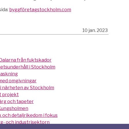
ida:
byggföretagstockholm.com
10 jan. 2023
 Dalarna från fuktskador
hetsunderhåll i Stockholm
rraskning
 med omgivningar
t i närheten av Stockholm
tt projekt
ärg och tapeter
 Kungsholmen
 och detaljrikedom i fokus
g- och industrisektorn